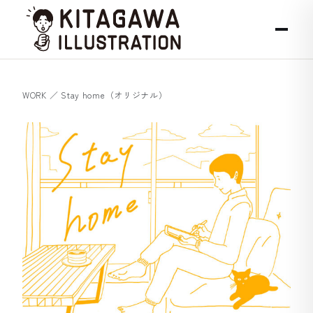
メニュー
WORK
／
Stay home（オリジナル）